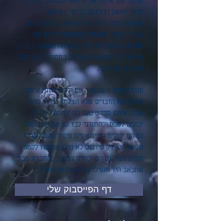
שלום, שמי אילה. אני מרפאה בעיסוק, בוגרת
תואר ראשון (B.O.T) בריפוי בעיסוק
מאוניברסיטת חיפה משנת 1998, בהצטיינות.
בוגרת קורס POET למשפחות לילדים עם
ADHD ובעלת הסמכה בהוראה מתקנת. כמו כן,
אני מדריכה מרפאות בעיסוק בתחום המוטוריקה
העדינה והכתיבה.
עובדת מעל ל-20 שנה עם ילדים וחווה איתם
מחדש את הדברים שלא הצליחו וברחו מהם.
מגלה איתם מחדש שגם הם יכולים - גם הם
יכולים לטפס ולהתנדנד לבד גם אם פעם נפלו.
גם הם יכולים לצייר אפילו סיפור שלם למרות
שפעם יצא רק שירבוט לא מובן שמיהרו לקמט
ולזרק לפח. גם הם יכולים לכתוב במחברת מבלי
שתכאב היד ואפילו לקרא את זה אחר כך.
דף הפייסבוק שלי